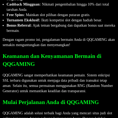
Cashback Mingguan:
Nikmati pengembalian hingga 10% dari total
taruhan Anda.
Free Spins:
Mainkan slot pilihan dengan putaran gratis.
Turnamen Eksklusif:
Ikuti kompetisi slot dengan hadiah besar.
Bonus Referral:
Ajak teman bergabung dan dapatkan bonus saat mereka
bermain.
Dengan ragam promo ini, pengalaman bermain Anda di QQGAMING akan
semakin menguntungkan dan menyenangkan!
Keamanan dan Kenyamanan Bermain di
QQGAMING
QQGAMING sangat memperhatikan keamanan pemain. Sistem enkripsi
SSL terbaru digunakan untuk menjaga data pribadi dan transaksi tetap
aman. Selain itu, semua permainan menggunakan RNG (Random Number
Generator) untuk memastikan keadilan dan transparansi.
Mulai Perjalanan Anda di QQGAMING
QQGAMING adalah solusi terbaik bagi Anda yang mencari situs judi slot