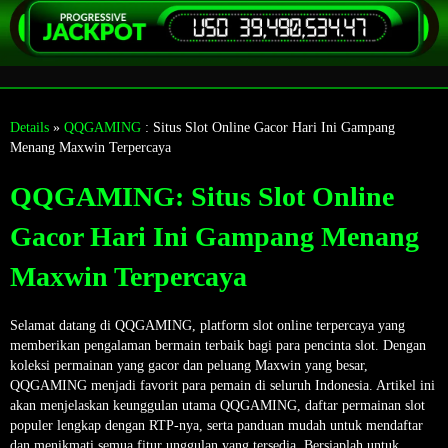
Details
»
QQGAMING
: Situs Slot Online Gacor Hari Ini Gampang
Menang Maxwin Terpercaya
QQGAMING: Situs Slot Online
Gacor Hari Ini Gampang Menang
Maxwin Terpercaya
Selamat datang di QQGAMING, platform slot online terpercaya yang
memberikan pengalaman bermain terbaik bagi para pencinta slot. Dengan
koleksi permainan yang gacor dan peluang Maxwin yang besar,
QQGAMING menjadi favorit para pemain di seluruh Indonesia. Artikel ini
akan menjelaskan keunggulan utama QQGAMING, daftar permainan slot
populer lengkap dengan RTP-nya, serta panduan mudah untuk mendaftar
dan menikmati semua fitur unggulan yang tersedia. Bersiaplah untuk