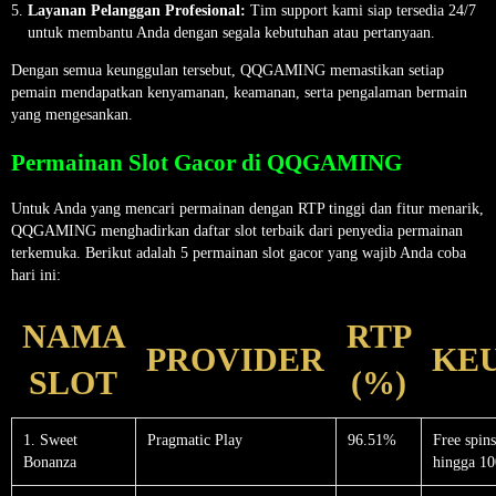
Layanan Pelanggan Profesional:
Tim support kami siap tersedia 24/7
untuk membantu Anda dengan segala kebutuhan atau pertanyaan.
Dengan semua keunggulan tersebut, QQGAMING memastikan setiap
pemain mendapatkan kenyamanan, keamanan, serta pengalaman bermain
yang mengesankan.
Permainan Slot Gacor di QQGAMING
Untuk Anda yang mencari permainan dengan RTP tinggi dan fitur menarik,
QQGAMING menghadirkan daftar slot terbaik dari penyedia permainan
terkemuka. Berikut adalah 5 permainan slot gacor yang wajib Anda coba
hari ini:
NAMA
RTP
PROVIDER
KE
SLOT
(%)
1. Sweet
Pragmatic Play
96.51%
Free spin
Bonanza
hingga 1